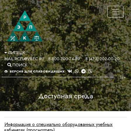
ЛИПЕЦК
MAIL.RCEL@VILEC.RU
8-800-700-74-89
8 (473)-202-00-20
ПОИСК
ВЕРСИЯ ДЛЯ СЛАБОВИДЯЩИХ
Доступная среда
Информация о специально оборудованных учебных
кабинетах (просмотреть)